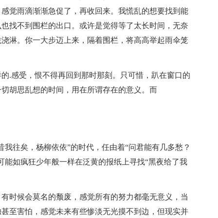
，感觉雨滴渐渐急促了，再收回来。我慌乱的想要找到能
么也找不到围栏的出口。或许是觉得等了太长时间，无奈
凭浇淋。你一大步迈上来，隔着围栏，将高高举起雨伞笼
的.感受，恨不得再回到那时那刻。只可惜，趴在窗口的
一切胡思乱想的时间，用在所谓存在的意义。而
昔我往矣，杨柳依依”的时代，任由着“问君能有几多愁？
可能如疯狂少年般一样在泛黄的报纸上寻找“黑夜给了我
，有时候会莫名的颓废，感觉所有的努力都毫无意义，当
独甚至害怕，感觉未来有些惨淡无光摸不到边，但现实并