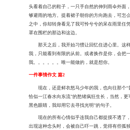
头看着自己的鞋子，一只手自然的伸到雨伞外面
够避雨的地方。提着裙子朝你的方向跑去，可怎
之中，你却转身看见了我可怜兮兮的呆在雨里任
罩在围栏的那边和这边。
那天之后，我开始习惯让回忆住进心里。这样
我，只能看到有限的从前。或者换作是你，会把
我。。。。。。唯一能做的，就是想你。
一件事情作文 篇2
现在，还是鲜衣怒马少年的我，也向往那个“
恰似一江春水向东流”的愁绪疯狂生长，当然，更
黑色眼睛，我却用它去寻找光明”的句子。
现在的所有心情似乎连我自己都捉摸不透了
出现这种念头时，会被自己吓一跳，觉得有些孤