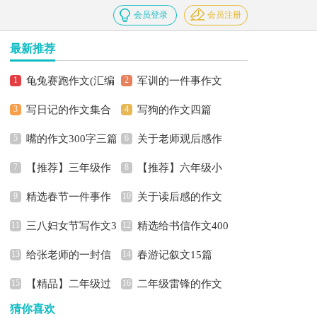
会员登录
会员注册
最新推荐
龟兔赛跑作文(汇编
军训的一件事作文
写日记的作文集合
写狗的作文四篇
15篇)
三篇
嘴的作文300字三篇
关于老师观后感作
七篇
【推荐】三年级作
【推荐】六年级小
文集合九篇
精选春节一件事作
关于读后感的作文
文300字4篇
学生作文300字合集6篇
三八妇女节写作文3
精选给书信作文400
文3篇
集合7篇
给张老师的一封信
春游记叙文15篇
篇
字10篇
【精品】二年级过
二年级雷锋的作文
猜你喜欢
年的作文4篇
合集5篇