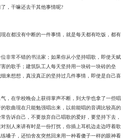
了，干嘛还去干其他事情呢?
到现在都没有中断的一件事情，就是每天都有吃饭，都有
一位非常不错的书法家；如果你从小坚持唱歌，即使天赋
厉害的歌手；建筑队工人每天坚持用一块砖一块砖的垒
我细来想想，真没真正的坚持过几件事情，即使是自己喜
名气，在学校晚会上获得掌声不断，到大学也拿了一些唱
听的歌曲现在只能勉强唱出来，以前能唱的音调比较高的
经常告诉自己，不要放弃自己唱歌的爱好，要坚持下去，
候对别人来讲有时是一份打扰，你插上耳机边走边哼着歌
练练嗓子，还怕舍友突然回来用一种看傻子一样的眼神看