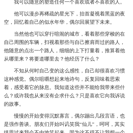
我可以随意的塑造任何一个喜欢或者不喜欢的人。
他可以漫步再稀疏的星光下，抬首凝视着黑蓝的夜
空，回忆着自己的似水年华，偶尔回展望下未来。
当然他也可以穿行喧闹的城市，看着那些穿梭的在
自己周围的车辆，扫视着那些与自己擦肩而过的路人，
他随意的点出一个路人，细细的上下打量着，推算着他
从哪里来？将要道哪里去？他经历了什么？
不知从何时自己变的这么感性，自己却很喜欢习惯
这种感觉。偶尔咀嚼想起来地诗句，反复回味着思索
着，感受着它的脉息。我知道这些并不能给我带来些什
么？或许我也从来没有企求什么？只是喜欢它向我诉说
的故事。
慢慢的开始变得沉默寡言，偶尔蹦出几段言语，也
是强作善谈。朋友们开始叫讥笑我“仙儿”，呵呵，其实
缜思过来我会不由地笑起来，因为这不得不让我想一个