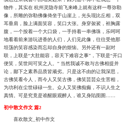
物件，其实在 杭州灵隐寺前飞来峰上就有这样一尊弥勒
像，所雕的弥勒佛像倚坐于山崖上，光头现比丘相，双
耳垂肩，脸上满面笑容，笑口大张。身穿袈裟，袒胸露
腹，一个按着一个大口袋，一手持着一串佛珠，乐呵呵
地看着前来游玩进香的人们，人们见此像，往往受他那
坦荡的笑容感染而忘却自身的烦恼。另外还有一副对
联，上联是“大肚能容，容天下难容之事”，下联是“开口
便笑，笑世间可笑之人。” 当然我诚不敢与古佛相提并
论，鄙下之素养品质皆顽劣。只是这不由的让我深思，
古佛笑看今人，而今人又笑古佛，佛笑芸芸众生苦相，
为功利在尘世碌碌一生。众人又笑佛痴癫，不识人生之
真情。可是究竟是谁醒眼观醉人，谁又身陷囹圄……
初中散文作文 篇2
喜欢散文_初中作文