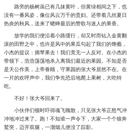
路旁的杨树虽已有几抹黄叶，但黄绿相间之下，也
没有一番风姿，像位风云万千的贵妇。还带着几丝夏日
热炎的秋风，送来了蟋蟀最后的赞歌与迷人的果香。
放学的我们便沿着小路缓行，却又时而钻入金黄翻
滚的田野之中，也许是风中的果瓜勾起了我们的馋瘾，
小杰的提议：摘苹果去！我们竟无一人反对。在小杰的
带领下，浩浩荡荡地杀入离我们最近的果园。不知是否
是天公作美，上帝眷顾，守果园的张大爷居然不在。在
一片的欢呼声中，我们争先恐后地爬上果树，大吃特
吃。
不好！张大爷回来了。
小伙伴们顿时吓得魂飞魄散，只见张大爷正怒气冲
冲地冲过来了。跑！不知谁一声令下，大家一个个狼奔
鹫突，迈开双腿，一溜烟儿便没了踪影。