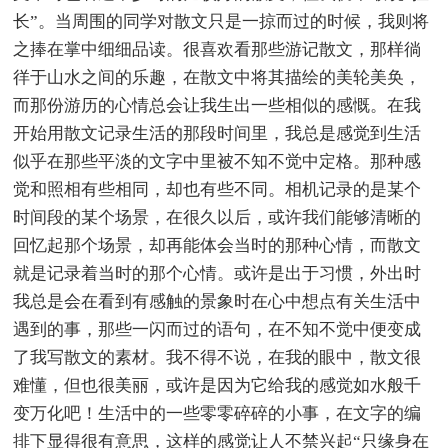
长”。当周围的同学对散文只是一掠而过的时候，我则将
之捧在掌中细细品读。很喜欢看那些游记散文，那样徜
徉于山水之间的乐趣，在散文中将其描绘的美轮美奂，
而那份游历的心情总会让我生出一些相似的感慨。在我
开始用散文记录生活的那段时间里，我总是感觉到生活
似乎在那些平淡的文字中里被不知不觉中定格。那种感
觉和照相有些相同，却也有些不同。相机记录的是某个
时间段的某个场景，在很久以后，或许我们能够清晰的
回忆起那个场景，却再能体会当时的那种心情，而散文
就是记录着当时的那个心情。或许是出于习惯，外出时
我总是会在看到有感触的景象时在心中想点有关生活中
遇到的事，那些一闪而过的语句，在不知不觉中便变成
了我写散文的素材。我不得不说，在我的眼中，散文很
难懂，但也很美丽，或许是因为它给我的感觉如水般千
变万化吧！生活中的一些零零碎碎的小事，在文字的编
排下显得很有意思，这样的感觉让人不禁兴起“只缘身在