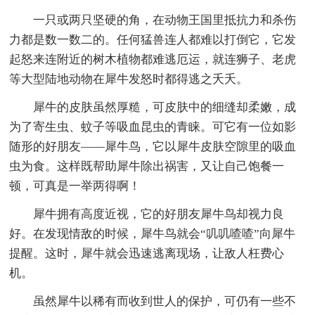
一只或两只坚硬的角，在动物王国里抵抗力和杀伤
力都是数一数二的。任何猛兽连人都难以打倒它，它发
起怒来连附近的树木植物都难逃厄运，就连狮子、老虎
等大型陆地动物在犀牛发怒时都得逃之夭夭。
犀牛的皮肤虽然厚糙，可皮肤中的细缝却柔嫩，成
为了寄生虫、蚊子等吸血昆虫的青睐。可它有一位如影
随形的好朋友——犀牛鸟，它以犀牛皮肤空隙里的吸血
虫为食。这样既帮助犀牛除出祸害，又让自己饱餐一
顿，可真是一举两得啊！
犀牛拥有高度近视，它的好朋友犀牛鸟却视力良
好。在发现情敌的时候，犀牛鸟就会“叽叽喳喳”向犀牛
提醒。这时，犀牛就会迅速逃离现场，让敌人枉费心
机。
虽然犀牛以稀有而收到世人的保护，可仍有一些不