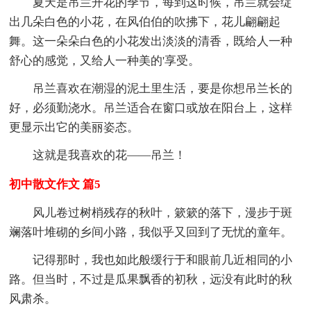
夏天是吊兰开花的季节，每到这时候，吊兰就会绽
出几朵白色的小花，在风伯伯的吹拂下，花儿翩翩起
舞。这一朵朵白色的小花发出淡淡的清香，既给人一种
舒心的感觉，又给人一种美的'享受。
吊兰喜欢在潮湿的泥土里生活，要是你想吊兰长的
好，必须勤浇水。吊兰适合在窗口或放在阳台上，这样
更显示出它的美丽姿态。
这就是我喜欢的花——吊兰！
初中散文作文 篇5
风儿卷过树梢残存的秋叶，簌簌的落下，漫步于斑
斓落叶堆砌的乡间小路，我似乎又回到了无忧的童年。
记得那时，我也如此般缓行于和眼前几近相同的小
路。但当时，不过是瓜果飘香的初秋，远没有此时的秋
风肃杀。