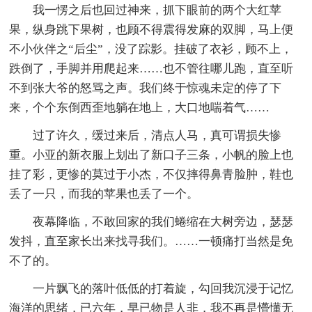
我一愣之后也回过神来，抓下眼前的两个大红苹
果，纵身跳下果树，也顾不得震得发麻的双脚，马上便
不小伙伴之“后尘”，没了踪影。挂破了衣衫，顾不上，
跌倒了，手脚并用爬起来……也不管往哪儿跑，直至听
不到张大爷的怒骂之声。我们终于惊魂未定的停了下
来，个个东倒西歪地躺在地上，大口地喘着气……
过了许久，缓过来后，清点人马，真可谓损失惨
重。小亚的新衣服上划出了新口子三条，小帆的脸上也
挂了彩，更惨的莫过于小杰，不仅摔得鼻青脸肿，鞋也
丢了一只，而我的苹果也丢了一个。
夜幕降临，不敢回家的我们蜷缩在大树旁边，瑟瑟
发抖，直至家长出来找寻我们。……一顿痛打当然是免
不了的。
一片飘飞的落叶低低的打着旋，勾回我沉浸于记忆
海洋的思绪，已六年，早已物是人非，我不再是懵懂无