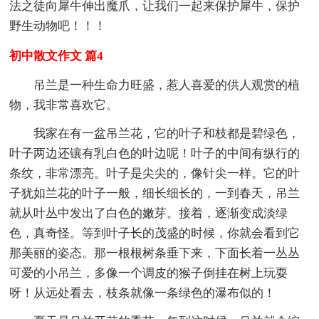
法之徒向犀牛伸出魔爪，让我们一起来保护犀牛，保护
野生动物吧！！！
初中散文作文 篇4
吊兰是一种生命力旺盛，惹人喜爱的供人观赏的植
物，我非常喜欢它。
我家在有一盆吊兰花，它的叶子和枝都是碧绿色，
叶子两边还镶有乳白色的叶边呢！叶子的中间有纵行的
条纹，非常漂亮。叶子是尖尖的，像针尖一样。它的叶
子犹如兰花的叶子一般，细长细长的，一到春天，吊兰
就从叶丛中发出了白色的嫩芽。接着，逐渐变成淡绿
色，真奇怪。等到叶子长的茂盛的时候，你就会看到它
那美丽的姿态。那一根根树条垂下来，下面长着一丛丛
可爱的小吊兰，多像一个调皮的猴子倒挂在树上玩耍
呀！从远处看去，枝条就像一条绿色的瀑布似的！