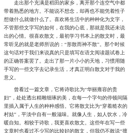
走出那个充满是稻田的家乡，离开那个连空气中都
带着熟悉的地方。不能说不想念，却再也不能凭着性子
想做什么就做什么了。喜欢将生活中的种种化为文字，
不管那些文字写的如何，在我的心底，那就是我还未说
出的心情。很喜欢散文，最初学习书本上的散文时，最
常听见的就是老师所说的：“形散而神不散”。那个时候
这句话对于我们来说真的只是填写在语文阅读题试卷上
的正确答案罢了。走出了那一片小小的天地，习惯用随
手写的一些文字去记录生活，才真正明白散文对于我的
意义。
曾看过一篇文章，它将诗歌比为“华丽雍容的贵
妇”，处处透出精雕细琢的美，在每一个字句的停顿间隔
里插入属于人生的种种感悟。它将散文比为“穿着糙衣的
村姑”，平淡中自有一般滋味。就像人生，如人饮水，冷
暖自知。相较于诗歌，我更喜欢散文。这些年在写一些
文章时也看过不少写的比较好的散文，但我仍不敢说“擅