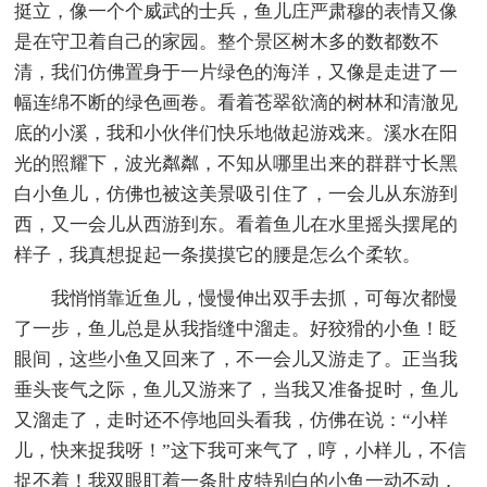
挺立，像一个个威武的士兵，鱼儿庄严肃穆的表情又像
是在守卫着自己的家园。整个景区树木多的数都数不
清，我们仿佛置身于一片绿色的海洋，又像是走进了一
幅连绵不断的绿色画卷。看着苍翠欲滴的树林和清澈见
底的小溪，我和小伙伴们快乐地做起游戏来。溪水在阳
光的照耀下，波光粼粼，不知从哪里出来的群群寸长黑
白小鱼儿，仿佛也被这美景吸引住了，一会儿从东游到
西，又一会儿从西游到东。看着鱼儿在水里摇头摆尾的
样子，我真想捉起一条摸摸它的腰是怎么个柔软。
我悄悄靠近鱼儿，慢慢伸出双手去抓，可每次都慢
了一步，鱼儿总是从我指缝中溜走。好狡猾的小鱼！眨
眼间，这些小鱼又回来了，不一会儿又游走了。正当我
垂头丧气之际，鱼儿又游来了，当我又准备捉时，鱼儿
又溜走了，走时还不停地回头看我，仿佛在说：“小样
儿，快来捉我呀！”这下我可来气了，哼，小样儿，不信
捉不着！我双眼盯着一条肚皮特别白的小鱼一动不动，