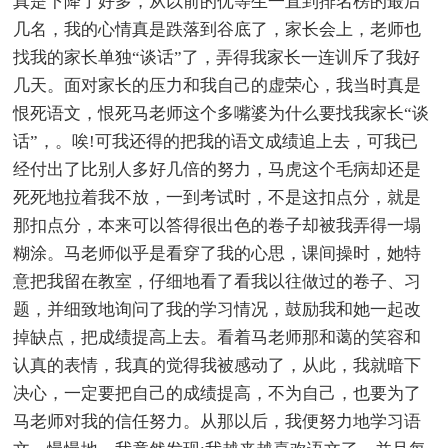
真是下降了好多，从以前的优等生一直到排名榜的最后
几名，我的心情真是跌落到谷底了，家长会上，老师也
找我的家长单独“谈话”了，弄得我家长一连训斥了我好
几天。面对家长的压力和我自己的虚荣心，我当时真是
恨死语文，恨死马老师这个多嘴婆为什么要找我家长“谈
话”，。唉!可我还得的把我的语文成绩追上去，可我已
经付出了比别人多好几倍的努力，马虎这个毛病却还是
死死地拉着我不放，一到考试时，不是这扣点分，就是
那扣点分，本来可以答得很出色的卷子却被我弄得一塌
糊涂。马老师似乎是看穿了我的心思，课间操时，她特
意把我留在教室，仔细地看了看我以往做过的卷子、习
题，并细致地询问了我的学习情况，鼓励我和她一起改
掉缺点，把成绩提高上去。看着马老师那和蔼的笑容和
认真的表情，我真的觉得我被感动了，从此，我就暗下
决心，一定要把自己的成绩提高，不为自己，也要为了
马老师对我的信任努力。从那以后，我便努力地学习语