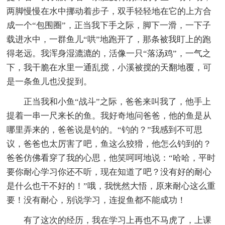
两脚慢慢在水中挪动着步子，双手轻轻地在它的上方合
成一个“包围圈”，正当我下手之际，脚下一滑，一下子
载进水中，一群鱼儿“哄”地跑开了，那条被我盯上的跑
得老远。我浑身湿漉漉的，活像一只“落汤鸡”，一气之
下，我干脆在水里一通乱搅，小溪被搅的天翻地覆，可
是一条鱼儿也没捉到。
正当我和小鱼“战斗”之际，爸爸来叫我了，他手上
提着一串一尺来长的鱼。我好奇地问爸爸，他的鱼是从
哪里弄来的，爸爸说是钓的。“钓的？”我感到不可思
议，爸爸也太厉害了吧，鱼这么狡猾，他怎么钓到的？
爸爸仿佛看穿了我的心思，他笑呵呵地说：“哈哈，平时
要你耐心学习你还不听，现在知道了吧？没有好的耐心
是什么也干不好的！”哦，我恍然大悟，原来耐心这么重
要！没有耐心，别说学习，连捉鱼都不能成功！
有了这次的经历，我在学习上再也不马虎了，上课